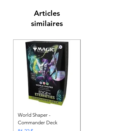
Articles
similaires
World Shaper -
Counter Intelligence 
Commander Deck
Commander Deck
Prix
Prix