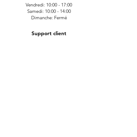
Vendredi: 10:00 - 17:00
Samedi: 10:00 - 14:00
Dimanche: Fermé
Support client
Contactez-nous
Centre d’aide
À propos
Carrières
Politique
Nous acceptons les moyens de
Expédition et retours
paiement suivants
Termes et conditions
FAQ