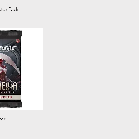
u rapide
tor Pack
u rapide
ter