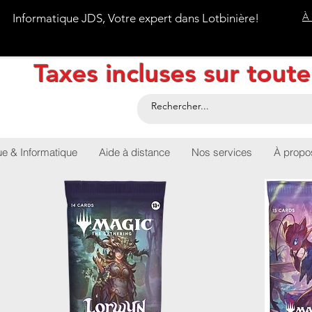
À
Informatique JDS, Votre expert dans Lotbinière!
Taxes incluses sur tout
ue & Informatique
Aide à distance
Nos services
À propo