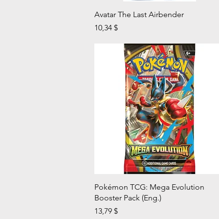
Aperçu rapide
Avatar The Last Airbender
Prix
10,34 $
Aperçu rapide
Pokémon TCG: Mega Evolution
Booster Pack (Eng.)
Prix
13,79 $