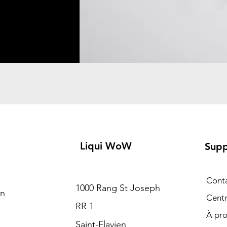
Liqui WoW
Supp
Cont
1000 Rang St Joseph
on
Centr
RR 1
À pr
Saint-Flavien