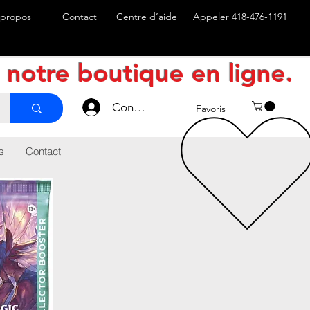
 propos
Contact
Centre d’aide
Appeler
418-476-1191
e notre boutique en ligne.
Connexion
Favoris
s
Contact