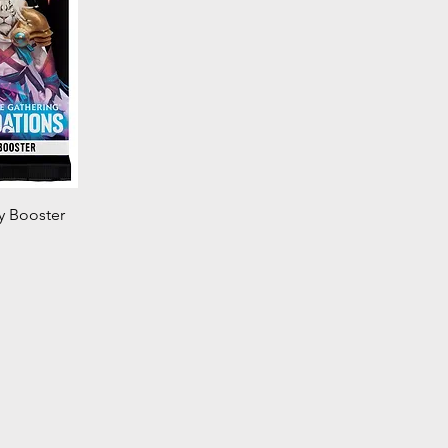
u rapide
y Booster