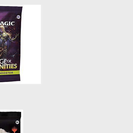
u rapide
s