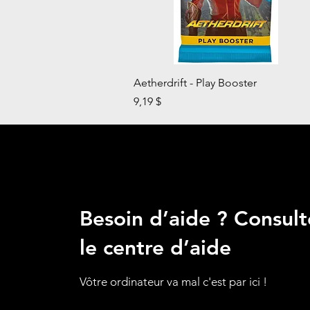
Aperçu rapide
Aetherdrift - Play Booster
Prix
9,19 $
Besoin d’aide ? Consult
le centre d’aide
Vôtre ordinateur va mal c'est par ici !