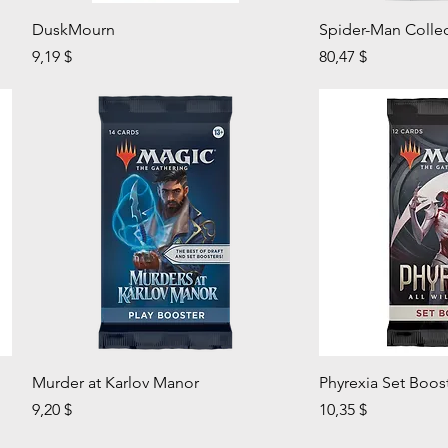
Aperçu rapide
Aperç
DuskMourn
Spider-Man Collec
Prix
Prix
9,19 $
80,47 $
Aperçu rapide
Aperç
Murder at Karlov Manor
Phyrexia Set Boos
Prix
Prix
9,20 $
10,35 $