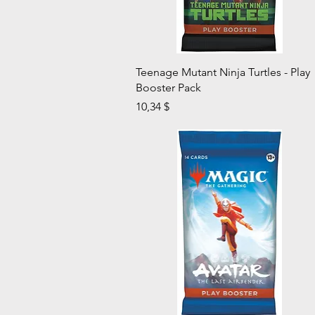
Aperçu rapide
Teenage Mutant Ninja Turtles - Play
Booster Pack
Prix
10,34 $