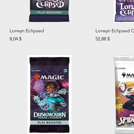
Aperçu rapide
Aperç
Lorwyn Eclipsed
Lorwyn Eclipsed C
Prix
Prix
8,04 $
52,88 $