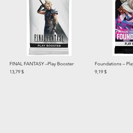
Aperçu rapide
Aperç
FINAL FANTASY –Play Booster
Foundations – Pla
Prix
Prix
13,79 $
9,19 $