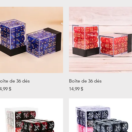
Aperçu rapide
Aperçu rapide
oîte de 36 dés
Boîte de 36 dés
rix
Prix
4,99 $
14,99 $