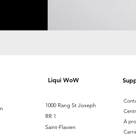
Liqui WoW
Supp
Cont
1000 Rang St Joseph
on
Centr
RR 1
À pr
Saint-Flavien
Carri