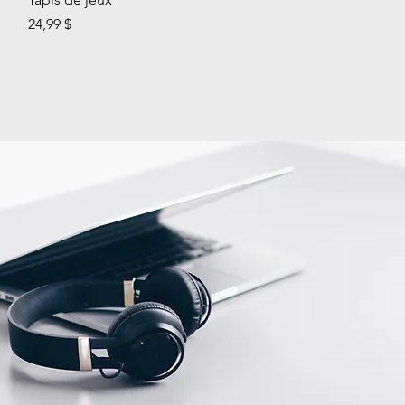
Prix
24,99 $