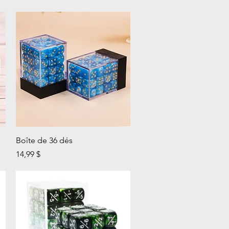
Aperçu rapide
Boîte de 36 dés
Prix
14,99 $