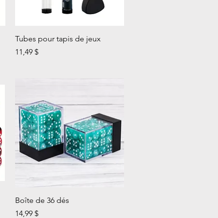
Aperçu rapide
Tubes pour tapis de jeux
Prix
11,49 $
Aperçu rapide
Boîte de 36 dés
Prix
14,99 $