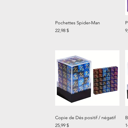
Aperçu rapide
Pochettes Spider-Man
P
Prix
P
22,98 $
9
Aperçu rapide
Copie de Dés positif / négatif
B
Prix
P
25,99 $
1