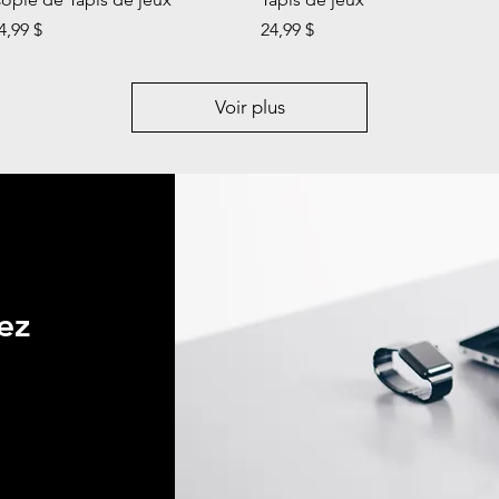
rix
Prix
4,99 $
24,99 $
Voir plus
ez