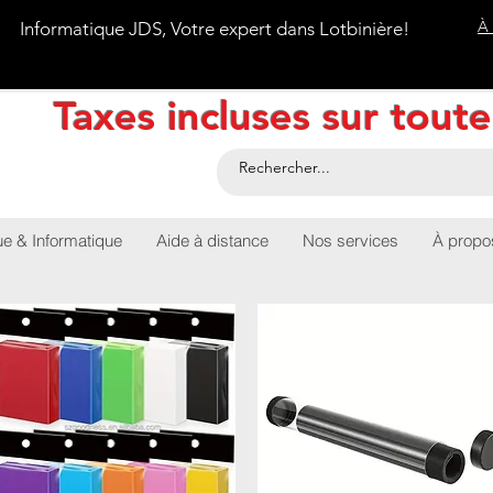
À
Informatique JDS, Votre expert dans Lotbinière!
Taxes incluses sur tout
ue & Informatique
Aide à distance
Nos services
À propo