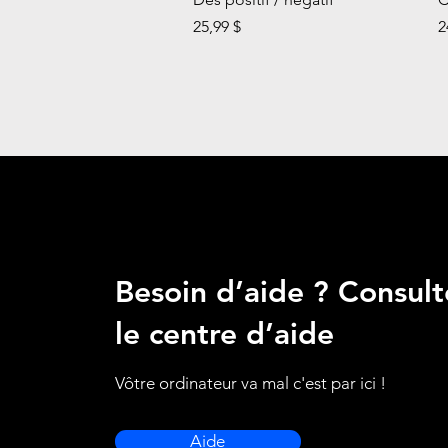
Prix
P
25,99 $
2
Besoin d’aide ? Consult
le centre d’aide
Vôtre ordinateur va mal c'est par ici !
Aide