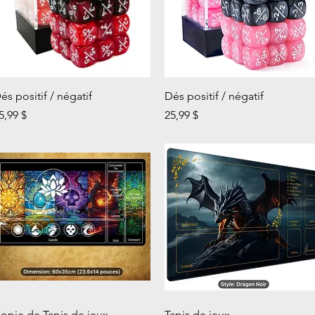
Aperçu rapide
Aperçu rapide
és positif / négatif
Dés positif / négatif
rix
Prix
5,99 $
25,99 $
Aperçu rapide
Aperçu rapide
opie de Tapis de jeux
Tapis de jeux