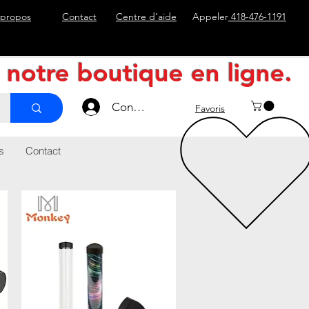
 propos
Contact
Centre d’aide
Appeler
418-476-1191
e notre boutique en ligne.
Connexion
Favoris
s
Contact