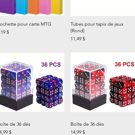
Aperçu rapide
Aperçu rapide
ochette pour carte MTG
Tubes pour tapis de jeux
(Rond)
rix
,19 $
Prix
11,49 $
Aperçu rapide
Aperçu rapide
oîte de 36 dés
Boîte de 36 dés
rix
Prix
4,99 $
14,99 $