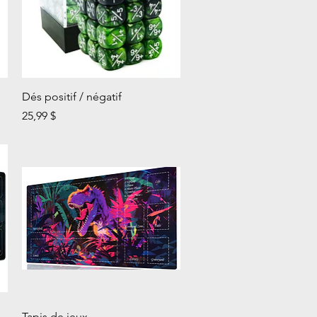
Aperçu rapide
Dés positif / négatif
Prix
25,99 $
Aperçu rapide
Tapis de jeux