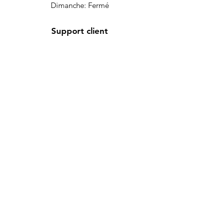
Dimanche: Fermé
Support client
Contactez-nous
Centre d’aide
À propos
Carrières
Politique
Nous acceptons les moyens de
Expédition et retours
paiement suivants
Termes et conditions
FAQ
Politique de cookies
Mentions légales