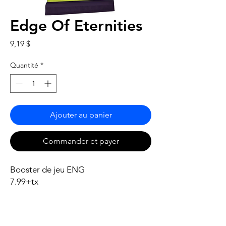
Edge Of Eternities
Prix
9,19 $
Quantité
*
Ajouter au panier
Commander et payer
Booster de jeu ENG
7.99+tx