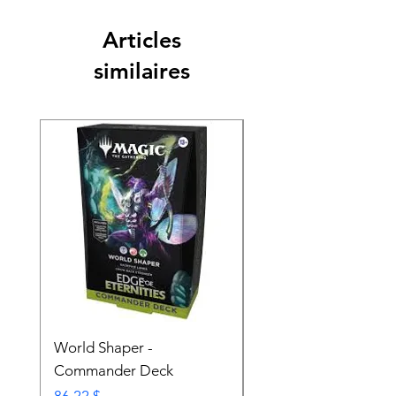
Articles
similaires
World Shaper -
Counter Intelligence 
Commander Deck
Commander Deck
Prix
Prix