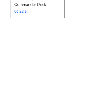
Commander Deck
Commander Deck
Prix
Prix
86,22 $
74,72 $