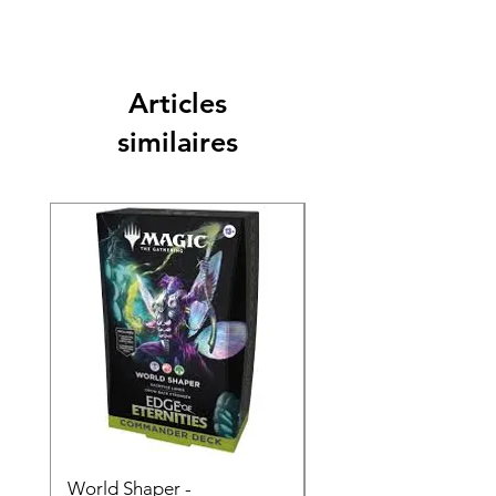
Articles
similaires
World Shaper -
Counter Intelligence 