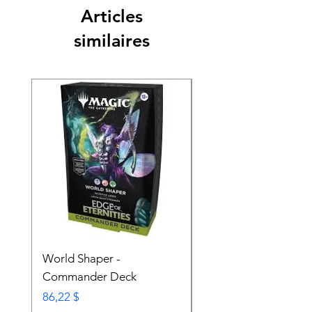
Articles
similaires
World Shaper -
Counter Intelligence 
Commander Deck
Commander Deck
Prix
Prix
86,22 $
74,72 $