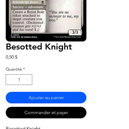
Besotted Knight
Prix
0,50 $
Quantité
*
Ajouter au panier
Commander et payer
Besotted Knight