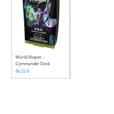
World Shaper -
Counter Intelligence 
Commander Deck
Commander Deck
Prix
Prix
86,22 $
74,72 $