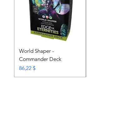
World Shaper -
Counter Intelligence 
Commander Deck
Commander Deck
Prix
Prix
86,22 $
74,72 $