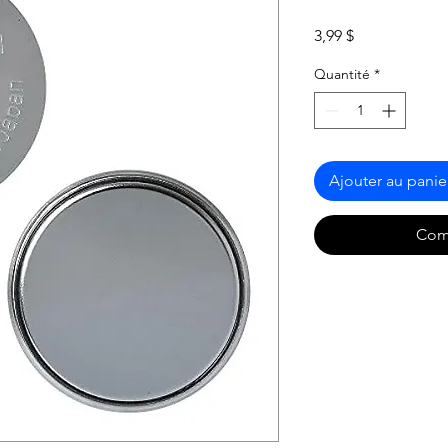
Prix
3,99 $
Quantité
*
Ajouter au panie
Com