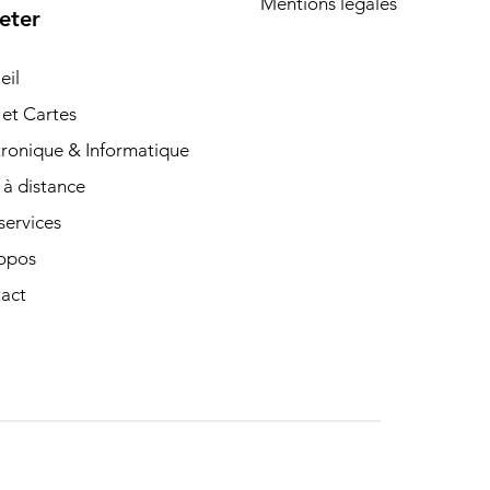
Mentions légales
eter
eil
 et Cartes
tronique & Informatique
 à distance
services
opos
act