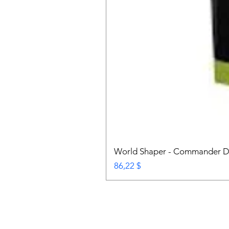
World Shaper - Commander 
Prix
86,22 $