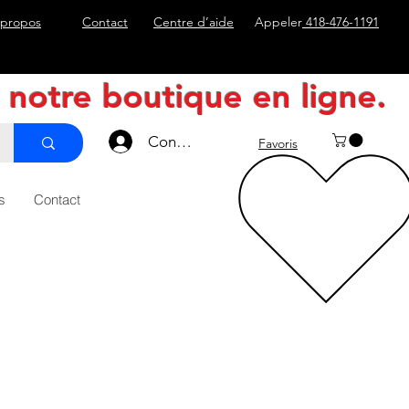
 propos
Contact
Centre d’aide
Appeler
418-476-1191
e notre boutique en ligne.
Connexion
Favoris
s
Contact