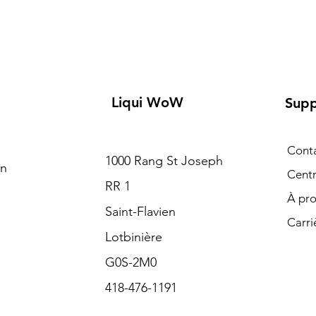
Liqui WoW
Supp
Cont
1000 Rang St Joseph
on
Centr
RR 1
À pr
Saint-Flavien
Carri
Lotbinière
G0S-2M0
418-476-1191