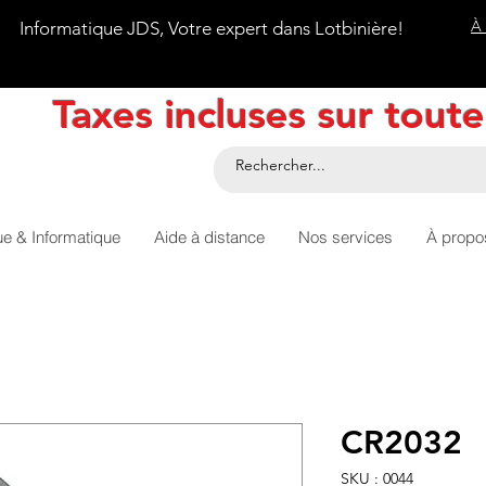
À
Informatique JDS, Votre expert dans Lotbinière!
Taxes incluses sur tout
ue & Informatique
Aide à distance
Nos services
À propo
CR2032
SKU : 0044