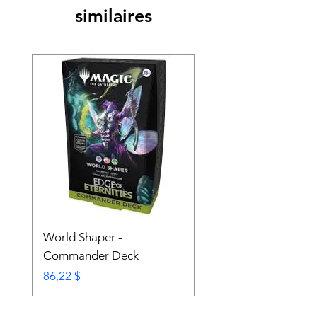
similaires
World Shaper -
Counter Intelligence 
Commander Deck
Commander Deck
Prix
Prix
86,22 $
74,72 $