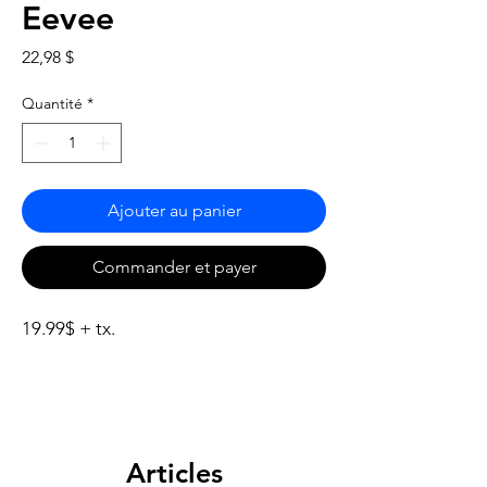
Eevee
Prix
22,98 $
Quantité
*
Ajouter au panier
Commander et payer
19.99$ + tx.
Articles