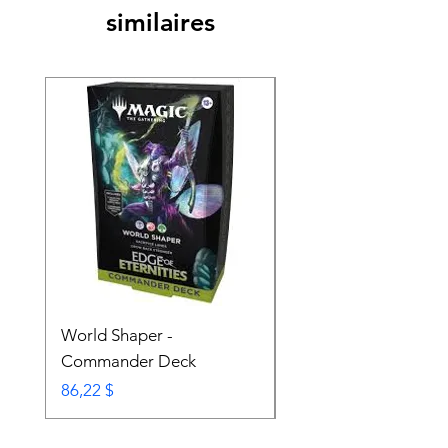
similaires
World Shaper -
Counter Intelligence 
Commander Deck
Commander Deck
Prix
Prix
86,22 $
74,72 $