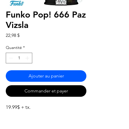
Funko Pop! 666 Paz
Vizsla
Prix
22,98 $
Quantité
*
Ajouter au panier
Commander et payer
19.99$ + tx.