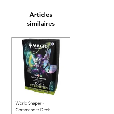
Articles
similaires
World Shaper -
Counter Intelligence 
Commander Deck
Commander Deck