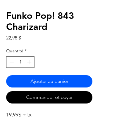
Funko Pop! 843
Charizard
Prix
22,98 $
Quantité
*
Ajouter au panier
Commander et payer
19.99$ + tx.