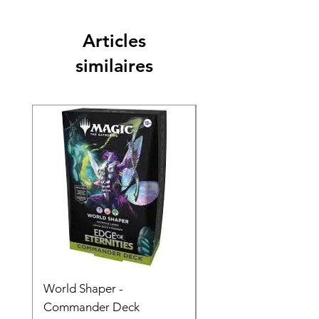
Articles
similaires
World Shaper -
Counter Intelligence 
Commander Deck
Commander Deck