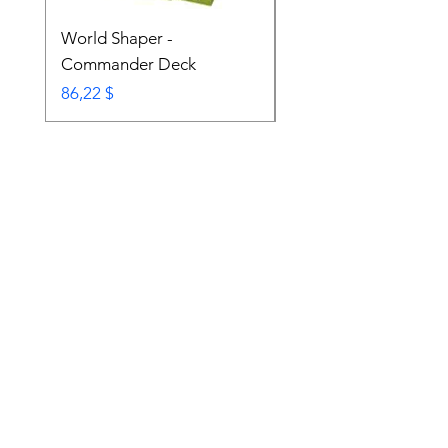
World Shaper -
Counter Intelligence 
Commander Deck
Commander Deck
Prix
Prix
86,22 $
74,72 $