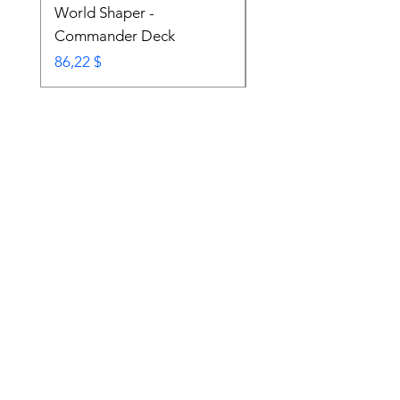
World Shaper -
Counter Intelligence 
Commander Deck
Commander Deck
Prix
Prix
86,22 $
74,72 $