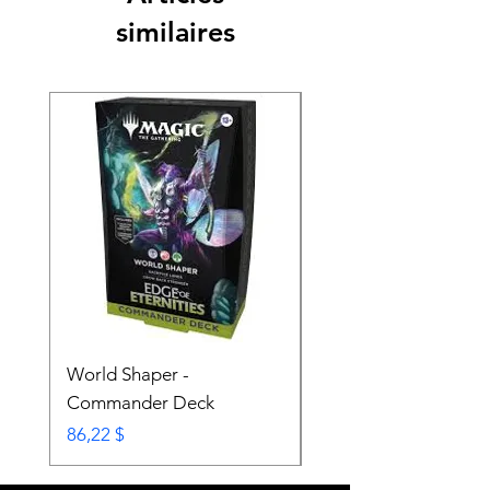
similaires
World Shaper -
Counter Intelligence 
Commander Deck
Commander Deck
Prix
Prix
86,22 $
74,72 $