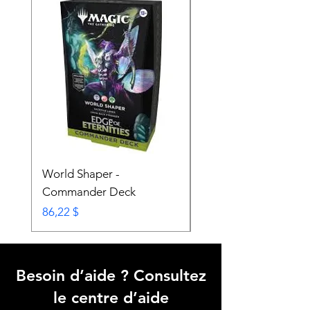
World Shaper -
Counter Intelligence 
Commander Deck
Commander Deck
Prix
Prix
86,22 $
74,72 $
Besoin d’aide ? Consultez
le centre d’aide