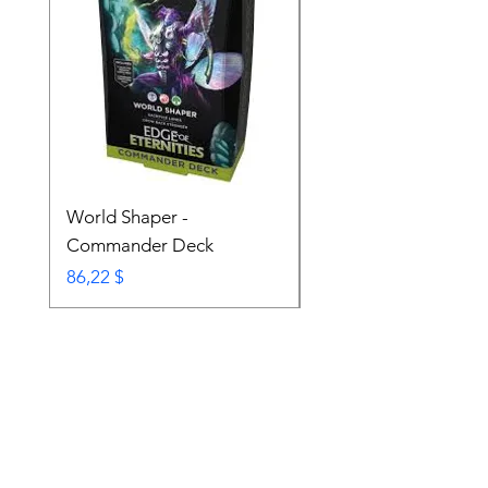
World Shaper -
Counter Intelligence 
Commander Deck
Commander Deck
Prix
Prix
86,22 $
74,72 $