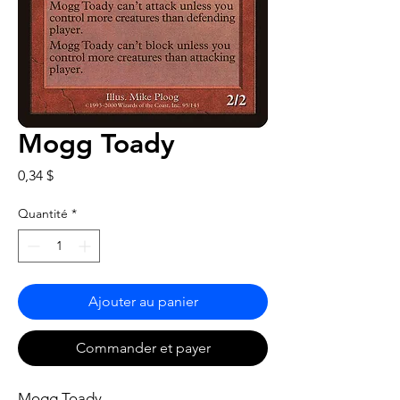
Mogg Toady
Prix
0,34 $
Quantité
*
Ajouter au panier
Commander et payer
Mogg Toady