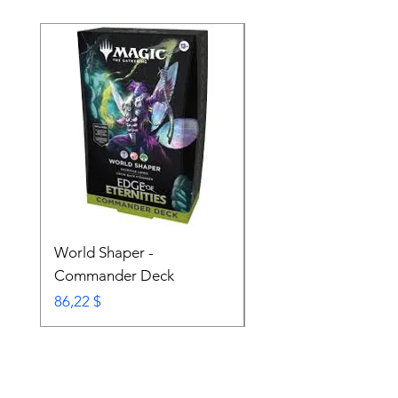
World Shaper -
Counter Intelligence 
Commander Deck
Commander Deck
Prix
Prix
86,22 $
74,72 $