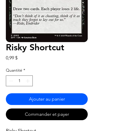
Risky Shortcut
Prix
0,99 $
Quantité
*
Ajouter au panier
Commander et payer
Risky Shortcut