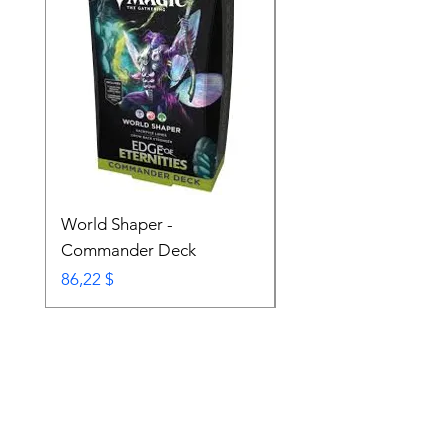
World Shaper -
Counter Intelligence 
Commander Deck
Commander Deck
Prix
Prix
86,22 $
74,72 $