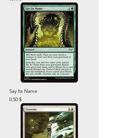
Say Its Name
Prix
0,50 $