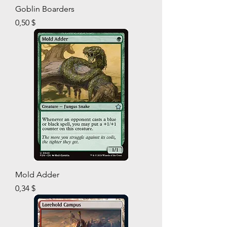
Goblin Boarders
Prix
0,50 $
Mold Adder
Prix
0,34 $