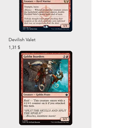
Devilish Valet
Prix
1,31 $