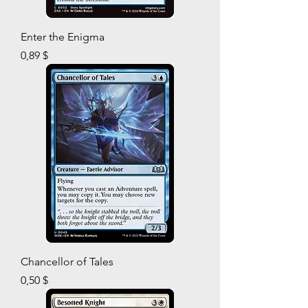
Enter the Enigma
Prix
0,89 $
Chancellor of Tales
Prix
0,50 $