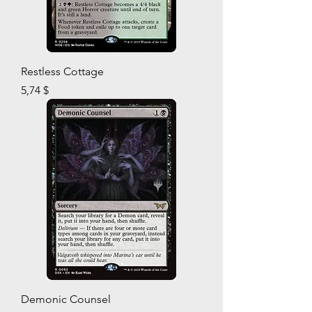
Restless Cottage
Prix
5,74 $
Demonic Counsel